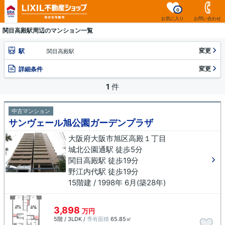
0
お気に入り
お問い合わせ
関目高殿駅周辺のマンション一覧
変更
駅
関目高殿駅
変更
詳細条件
1
件
中古マンション
サンヴェール旭公園ガーデンプラザ
大阪府大阪市旭区高殿１丁目
城北公園通駅 徒歩5分
関目高殿駅 徒歩19分
野江内代駅 徒歩19分
15階建 / 1998年 6月(築28年)
3,898
万円
5階 / 3LDK /
専有面積
65.85㎡