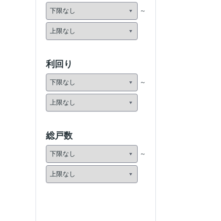
利回り
総戸数