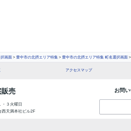
選択画面
豊中市の北摂エリア特集
豊中市の北摂エリア特集 町名選択画面
覧
アクセスマップ
宅販売
お問い
１・３火曜日
総合西天満本社ビル2F