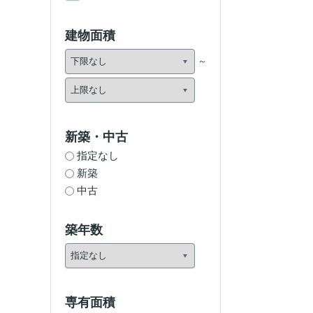
建物面積
新築・中古
指定なし
新築
中古
築年数
専有面積