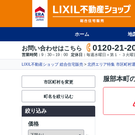
ホーム
地
0120-21-2
お問い合わせはこちら
営業時間：
9：30～19：00
定休日：
毎週水曜日＋第１・３火曜
LIXIL不動産ショップ 総合住宅販売
北摂エリア特集 市区町村
服部本町
市区町村を変更
町名を絞り込む
絞り込み
価格