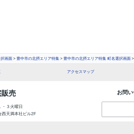
選択画面
豊中市の北摂エリア特集
豊中市の北摂エリア特集 町名選択画面
覧
アクセスマップ
宅販売
お問い
１・３火曜日
総合西天満本社ビル2F