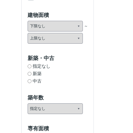
建物面積
新築・中古
指定なし
新築
中古
築年数
専有面積