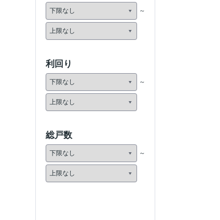
利回り
総戸数